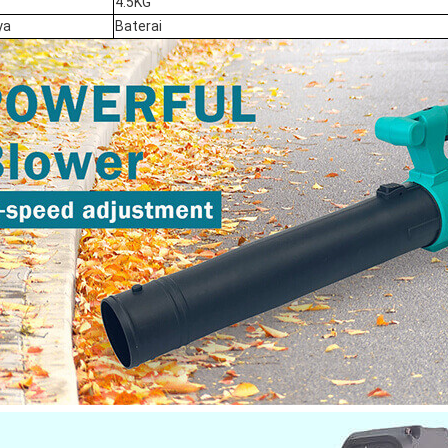
4.5KG
ya
Baterai