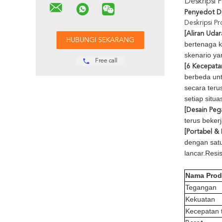
Deskripsi 
Penyedot D
Deskripsi P
[Aliran Udar
bertenaga k
skenario ya
Free call
[6 Kecepatan
berbeda unt
secara teru
setiap situa
[Desain Pe
terus beker
[Portabel &
dengan satu
lancar.Resis
Nama Pro
Tegangan
Kekuatan
Kecepatan 