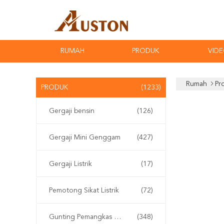
RUMAH
PRODUK
VID
Rumah
Pr
PRODUK
(1233)
Gergaji bensin
(126)
Gergaji Mini Genggam
(427)
Gergaji Listrik
(17)
Pemotong Sikat Listrik
(72)
Gunting Pemangkas Elektrik
(348)