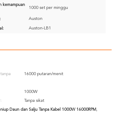
n kemampuan
1000 set per minggu
Auston
:
Auston-LB1
l:
 tanpa
16000 putaran/menit
1000W
:
Tanpa sikat
niup Daun dan Salju Tanpa Kabel 1000W 16000RPM
,