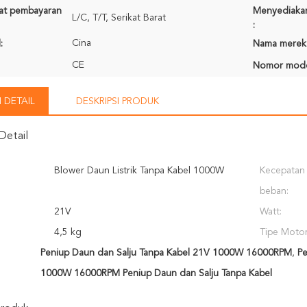
rat pembayaran
Menyediaka
L/C, T/T, Serikat Barat
:
Cina
:
Nama merek
CE
Nomor mode
 DETAIL
DESKRIPSI PRODUK
Detail
Blower Daun Listrik Tanpa Kabel 1000W
Kecepatan
beban:
21V
Watt:
4,5 kg
Tipe Motor
Peniup Daun dan Salju Tanpa Kabel 21V 1000W 16000RPM
,
Pe
1000W 16000RPM Peniup Daun dan Salju Tanpa Kabel