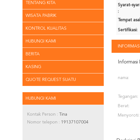
TENTANG KITA
Syarat-sya
:
WISATA PABRIK
Tempat asal
KONTROL KUALITAS
Sertifikasi:
HUBUNGI KAMI
INFORMASI
BERITA
Informasi 
KASING
nama:
QUOTE REQUEST SUATU
Tegangan:
HUBUNGI KAMI
Berat:
Kontak Person :
Tina
Menyoroti:
Nomor telepon :
19137107004