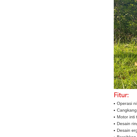
Fitur:
Operasi ni
Cangkangn
Motor int
Desain ri
Desain er