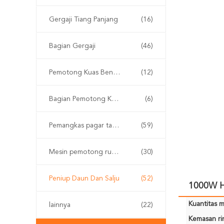
Gergaji Tiang Panjang
(16)
Bagian Gergaji
(46)
Pemotong Kuas Bensin
(12)
Bagian Pemotong Kuas
(6)
Pemangkas pagar tanpa kabel
(59)
Mesin pemotong rumput
(30)
Peniup Daun Dan Salju
(52)
1000W H
Kuantitas m
lainnya
(22)
Kemasan rin