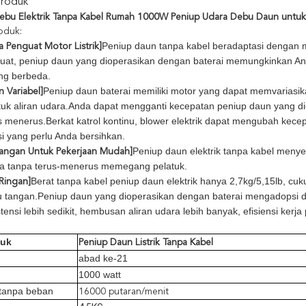
Produk
ebu Elektrik Tanpa Kabel Rumah 1000W Peniup Udara Debu Daun untu
roduk:
Peniup daun tanpa kabel beradaptasi dengan m
a Penguat Motor Listrik]
uat, peniup daun yang dioperasikan dengan baterai memungkinkan And
ng berbeda.
Peniup daun baterai memiliki motor yang dapat memvarias
 Variabel]
uk aliran udara.Anda dapat mengganti kecepatan peniup daun yang d
s menerus.Berkat katrol kontinu, blower elektrik dapat mengubah kece
si yang perlu Anda bersihkan.
Peniup daun elektrik tanpa kabel menye
gangan Untuk Pekerjaan Mudah]
ja tanpa terus-menerus memegang pelatuk.
Berat tanpa kabel peniup daun elektrik hanya 2,7kg/5,15lb, cu
 Ringan]
 tangan.Peniup daun yang dioperasikan dengan baterai mengadopsi d
tensi lebih sedikit, hembusan aliran udara lebih banyak, efisiensi kerja p
duk
Peniup Daun Listrik Tanpa Kabel
abad ke-21
1000 watt
tanpa beban
16000 putaran/menit