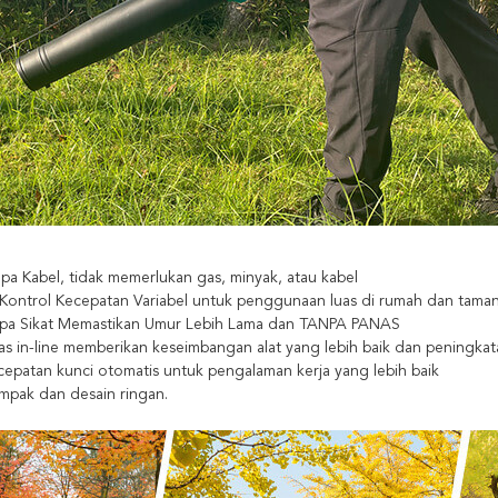
pa Kabel, tidak memerlukan gas, minyak, atau kabel
 Kontrol Kecepatan Variabel untuk penggunaan luas di rumah dan tama
pa Sikat Memastikan Umur Lebih Lama dan TANPA PANAS
as in-line memberikan keseimbangan alat yang lebih baik dan peningka
epatan kunci otomatis untuk pengalaman kerja yang lebih baik
mpak dan desain ringan.