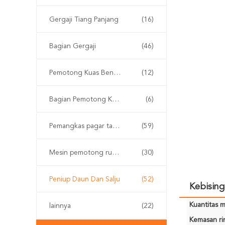
Gergaji Tiang Panjang
(16)
Bagian Gergaji
(46)
Pemotong Kuas Bensin
(12)
Bagian Pemotong Kuas
(6)
Pemangkas pagar tanpa kabel
(59)
Mesin pemotong rumput
(30)
Peniup Daun Dan Salju
(52)
Kebisin
Kuantitas m
lainnya
(22)
Kemasan rin