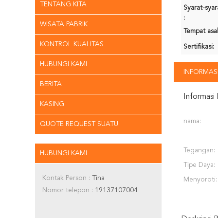
TENTANG KITA
Syarat-sya
:
WISATA PABRIK
Tempat asal
KONTROL KUALITAS
Sertifikasi:
HUBUNGI KAMI
INFORMASI
BERITA
Informasi 
KASING
nama:
QUOTE REQUEST SUATU
Tegangan:
HUBUNGI KAMI
Tipe Daya:
Kontak Person :
Tina
Menyoroti:
Nomor telepon :
19137107004