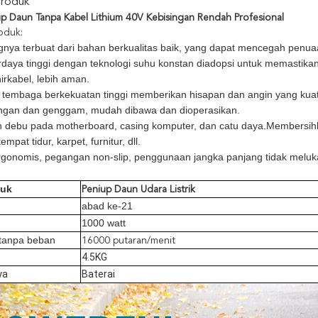
Produk
p Daun Tanpa Kabel Lithium 40V Kebisingan Rendah Profesional
roduk:
nya terbuat dari bahan berkualitas baik, yang dapat mencegah penua
rdaya tinggi dengan teknologi suhu konstan diadopsi untuk memastikan ki
irkabel, lebih aman.
ti tembaga berkekuatan tinggi memberikan hisapan dan angin yang kuat
ingan dan genggam, mudah dibawa dan dioperasikan.
n debu pada motherboard, casing komputer, dan catu daya.Membersihk
empat tidur, karpet, furnitur, dll.
rgonomis, pegangan non-slip, penggunaan jangka panjang tidak meluk
duk
Peniup Daun Udara Listrik
abad ke-21
1000 watt
tanpa beban
16000 putaran/menit
4.5KG
ya
Baterai