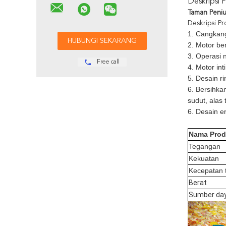
Deskripsi 
Taman Peniu
Deskripsi P
1. Cangkang
2. Motor be
3. Operasi n
Free call
4. Motor in
5. Desain r
6. Bersihka
sudut, alas t
6. Desain e
Nama Pro
Tegangan
Kekuatan
Kecepatan 
Berat
Sumber da