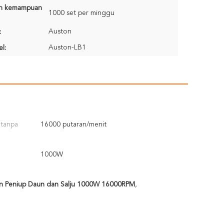
n kemampuan
1000 set per minggu
Auston
:
Auston-LB1
l:
 tanpa
16000 putaran/menit
1000W
n Peniup Daun dan Salju 1000W 16000RPM
,