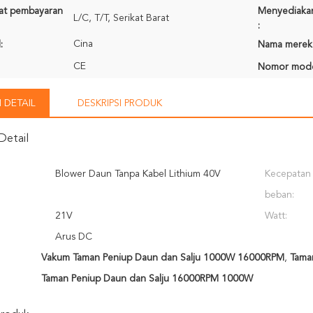
rat pembayaran
Menyediaka
L/C, T/T, Serikat Barat
:
Cina
:
Nama merek
CE
Nomor mode
 DETAIL
DESKRIPSI PRODUK
Detail
Blower Daun Tanpa Kabel Lithium 40V
Kecepatan
beban:
21V
Watt:
Arus DC
Vakum Taman Peniup Daun dan Salju 1000W 16000RPM
,
Tama
Taman Peniup Daun dan Salju 16000RPM 1000W