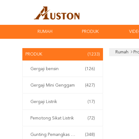
RUMAH
PRODUK
VID
Rumah
Pr
PRODUK
(1233)
Gergaji bensin
(126)
Gergaji Mini Genggam
(427)
Gergaji Listrik
(17)
Pemotong Sikat Listrik
(72)
Gunting Pemangkas Elektrik
(348)