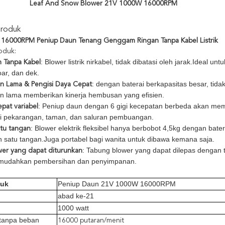
Leaf And Snow Blower 21V 1000W 16000RPM
Produk
16000RPM Peniup Daun Tenang Genggam Ringan Tanpa Kabel Listrik
roduk:
: Blower listrik nirkabel, tidak dibatasi oleh jarak.Ideal
 Tanpa Kabel
oar, dan dek.
: dengan baterai berkapasitas besar, tid
an Lama & Pengisi Daya Cepat
an lama memberikan kinerja hembusan yang efisien.
: Peniup daun dengan 6 gigi kecepatan berbeda akan me
pat variabel
i pekarangan, taman, dan saluran pembuangan.
: Blower elektrik fleksibel hanya berbobot 4,5kg dengan bat
tu tangan
satu tangan.Juga portabel bagi wanita untuk dibawa kemana saja.
: Tabung blower yang dapat dilepas dengan
er yang dapat diturunkan
udahkan pembersihan dan penyimpanan.
duk
Peniup Daun 21V 1000W 16000RPM
abad ke-21
1000 watt
tanpa beban
16000 putaran/menit