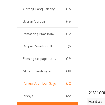
Gergaji Tiang Panjang
(16)
Bagian Gergaji
(46)
Pemotong Kuas Bensin
(12)
Bagian Pemotong Kuas
(6)
Pemangkas pagar tanpa kabel
(59)
Mesin pemotong rumput
(30)
Peniup Daun Dan Salju
(52)
21V 100
lainnya
(22)
Kuantitas m