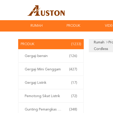
RUMAH
PRODUK
VID
Rumah
Pr
PRODUK
(1233)
Cordless
Gergaji bensin
(126)
Gergaji Mini Genggam
(427)
Gergaji Listrik
(17)
Pemotong Sikat Listrik
(72)
Gunting Pemangkas Elektrik
(348)