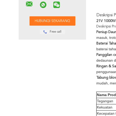
Deskripsi 
21V 1000W 
Deskripsi P
Free call
Peniup Daun
masuk, trot
Baterai Tah
baterai tah
Panggilan ce
dedaunan d
Ringan & Sa
penggunaan 
Tabung blow
mudah, mem
Nama Pro
Tegangan
Kekuatan
Kecepatan 