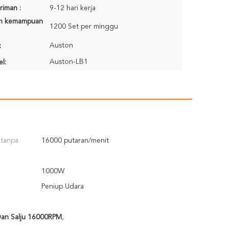
riman :
9-12 hari kerja
n kemampuan
1200 Set per minggu
Auston
:
Auston-LB1
l:
 tanpa
16000 putaran/menit
1000W
Peniup Udara
Dan Salju 16000RPM
,