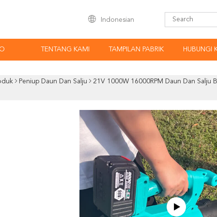
Indonesian
EO
TENTANG KAMI
TAMPILAN PABRIK
HUBUNGI 
oduk
Peniup Daun Dan Salju
21V 1000W 16000RPM Daun Dan Salju Bl