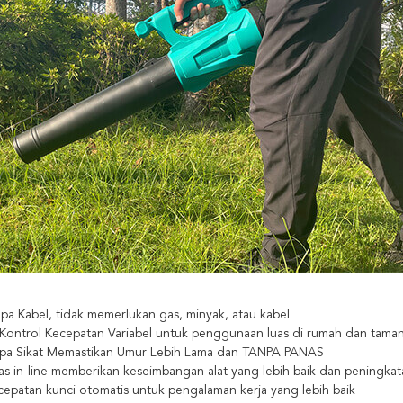
pa Kabel, tidak memerlukan gas, minyak, atau kabel
 Kontrol Kecepatan Variabel untuk penggunaan luas di rumah dan tama
pa Sikat Memastikan Umur Lebih Lama dan TANPA PANAS
as in-line memberikan keseimbangan alat yang lebih baik dan peningka
epatan kunci otomatis untuk pengalaman kerja yang lebih baik