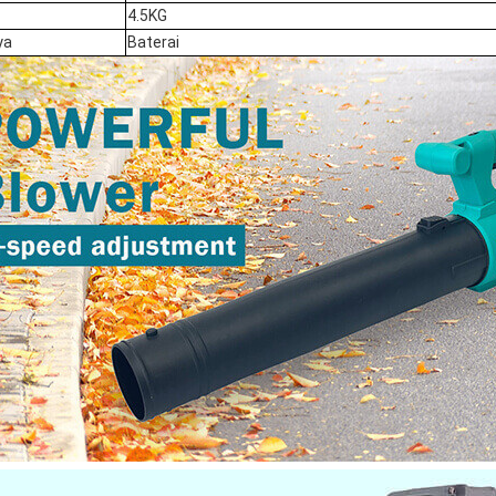
4.5KG
ya
Baterai