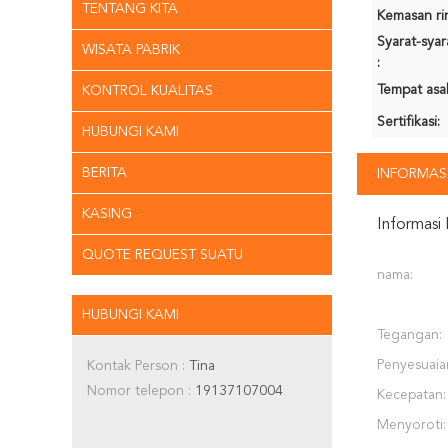
TENTANG KITA
Kemasan rin
Syarat-sya
WISATA PABRIK
:
Tempat asal
KONTROL KUALITAS
Sertifikasi:
HUBUNGI KAMI
BERITA
INFORMASI
KASING
Informasi 
QUOTE REQUEST SUATU
nama:
HUBUNGI KAMI
Tegangan:
Penyesuaia
Kontak Person :
Tina
Nomor telepon :
19137107004
Kecepatan:
Menyoroti: