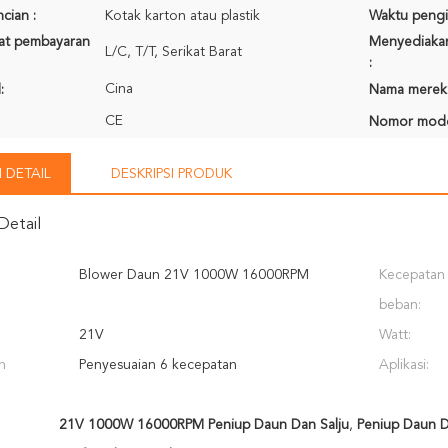
cian :
Kotak karton atau plastik
Waktu pengi
rat pembayaran
Menyediaka
L/C, T/T, Serikat Barat
:
Cina
:
Nama merek
CE
Nomor mode
 DETAIL
DESKRIPSI PRODUK
Detail
Blower Daun 21V 1000W 16000RPM
Kecepatan
beban:
21V
Watt:
n
Penyesuaian 6 kecepatan
Aplikasi:
21V 1000W 16000RPM Peniup Daun Dan Salju
,
Peniup Daun 