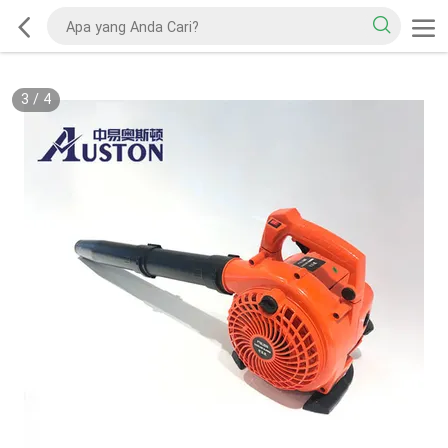
3
/
4