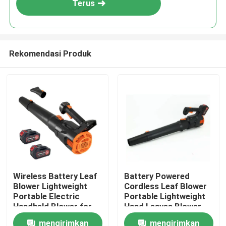
Terus
Rekomendasi Produk
Rumah
Wireless Battery Leaf
Battery Powered
Blower Lightweight
Cordless Leaf Blower
Produk
Portable Electric
Portable Lightweight
Handheld Blower for
Hand Leaves Blower
Yard and Driveway
for Easy Cleaning
mengirimkan
mengirimkan
video