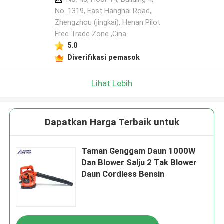
No. 1319, East Hanghai Road,
Zhengzhou (jingkai), Henan Pilot
Tinggalkan pesan
Free Trade Zone ,Cina
Kami akan segera menghubungi Anda
5.0
kembali!
Diverifikasi pemasok
Lihat Lebih
Dapatkan Harga Terbaik untuk
Taman Genggam Daun 1000W
Dan Blower Salju 2 Tak Blower
Daun Cordless Bensin
Kirimkan